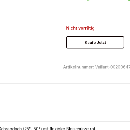
Nicht vorrätig
Kaufe Jetzt
Artikelnummer:
Vaillant-0020064
chrägdach (25°- 50°) mit flexibler Bleischürze rot