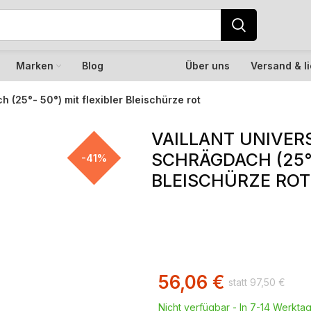
Marken
Blog
Über uns
Versand & l
 (25°- 50°) mit flexibler Bleischürze rot
VAILLANT UNIVER
SCHRÄGDACH (25°-
-41%
BLEISCHÜRZE ROT
56,06
€
97,50
€
Nicht verfügbar - In 7-14 Werktag