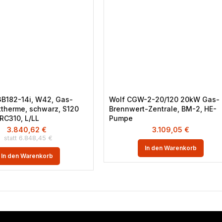
B182-14i, W42, Gas-
Wolf CGW-2-20/120 20kW Gas-
therme, schwarz, S120
Brennwert-Zentrale, BM-2, HE-
 RC310, L/LL
Pumpe
3.840,62
€
3.109,05
€
6.848,45
€
In den Warenkorb
In den Warenkorb