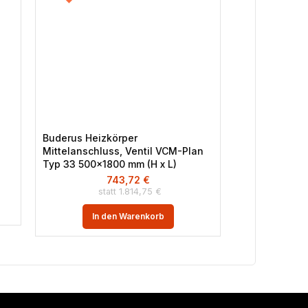
Buderus Heizkörper
Buderus GB21
Mittelanschluss, Ventil VCM-Plan
Brennwertkes
Typ 33 500×1800 mm (H x L)
L/LL
743,72
€
6
1.814,75
€
In den Warenkorb
In 