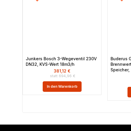
Junkers Bosch 3-Wegeventil 230V
Buderus G
DN32, KVS-Wert 18m3/h
Brennwert
Speicher,
381,12
€
694,96
€
In den Warenkorb