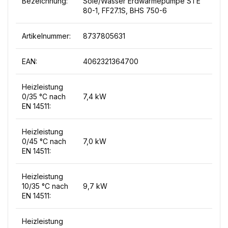
Bezeichnung:
Sole/Wasser Erdwärmepumpe STE
80-1, FF27.1S, BHS 750-6
Artikelnummer:
8737805631
EAN:
4062321364700
Heizleistung
0/35 °C nach
7,4 kW
EN 14511:
Heizleistung
0/45 °C nach
7,0 kW
EN 14511:
Heizleistung
10/35 °C nach
9,7 kW
EN 14511:
Heizleistung