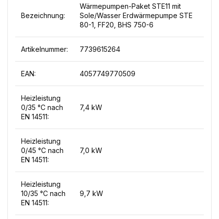
Wärmepumpen-Paket STE11 mit
Bezeichnung:
Sole/Wasser Erdwärmepumpe STE
80-1, FF20, BHS 750-6
Artikelnummer:
7739615264
EAN:
4057749770509
Heizleistung
0/35 °C nach
7,4 kW
EN 14511:
Heizleistung
0/45 °C nach
7,0 kW
EN 14511:
Heizleistung
10/35 °C nach
9,7 kW
EN 14511: