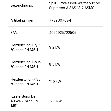
Split Luft/Wasser-Wärmepumpe
Bezeichnung:
Supraeco A SAS 13-2 ASMS
Artikelnummer:
7739607684
EAN:
4054925722505
Heizleistung +7/35
9,2 kW
°C nach EN 14511:
Heizleistung +2/35
8,5 kW
°C nach EN 14511:
Heizleistung -7/35
11,0 kW
°C nach EN 14511:
Kühlleistung bei
A35/W7 nach EN
12,0 kW
14511: