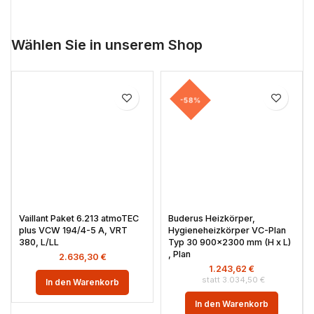
Wählen Sie in unserem Shop
-58%
Vaillant Paket 6.213 atmoTEC
Buderus Heizkörper,
plus VCW 194/4-5 A, VRT
Hygieneheizkörper VC-Plan
380, L/LL
Typ 30 900×2300 mm (H x L)
, Plan
2.636,30
€
1.243,62
€
3.034,50
€
In den Warenkorb
In den Warenkorb