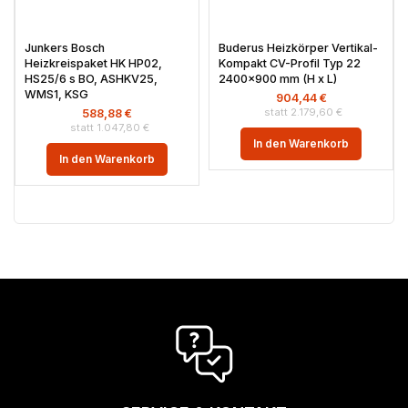
Junkers Bosch
Buderus Heizkörper Vertikal-
Heizkreispaket HK HP02,
Kompakt CV-Profil Typ 22
HS25/6 s BO, ASHKV25,
2400×900 mm (H x L)
WMS1, KSG
904,44
€
2.179,60
€
588,88
€
1.047,80
€
In den Warenkorb
In den Warenkorb