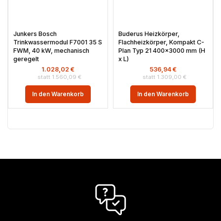
Junkers Bosch
Buderus Heizkörper,
Trinkwassermodul F7001 35 S
Flachheizkörper, Kompakt C-
FWM, 40 kW, mechanisch
Plan Typ 21 400×3000 mm (H
geregelt
x L)
1.028,02
€
536,94
€
1.560,09
€
1.309,00
€
In den Warenkorb
In den Warenkorb