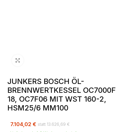
Klick zum Vergrößern
JUNKERS BOSCH ÖL-
BRENNWERTKESSEL OC7000F
18, OC7F06 MIT WST 160-2,
HSM25/6 MM100
7.104,02
€
13.626,69
€