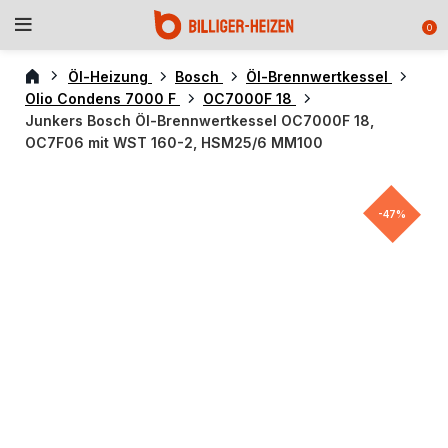
0
Öl-Heizung
Bosch
Öl-Brennwertkessel
Olio Condens 7000 F
OC7000F 18
Junkers Bosch Öl-Brennwertkessel OC7000F 18,
OC7F06 mit WST 160-2, HSM25/6 MM100
-47%