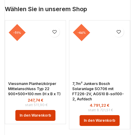
Wählen Sie in unserem Shop
-51%
-44%
Viessmann Planheizkörper
7,7m² Junkers Bosch
Mittelanschluss Typ 22
Solaranlage SO706 mit
900x500x100 mm (H x B x T)
FT226-2V, AGS10 B-sol100-
2, Aufdach
247,74
€
511,90
€
4.791,22
€
8.721,51
€
In den Warenkorb
In den Warenkorb