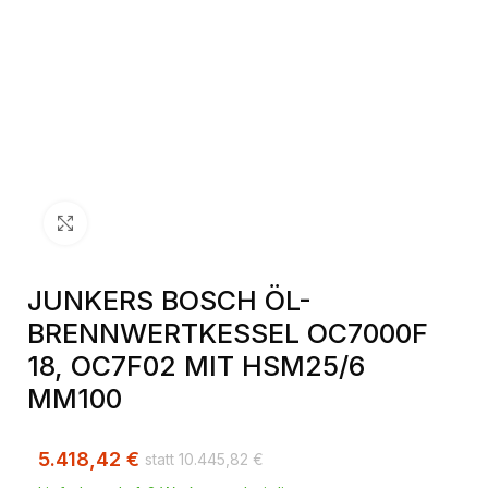
Klick zum Vergrößern
JUNKERS BOSCH ÖL-
BRENNWERTKESSEL OC7000F
18, OC7F02 MIT HSM25/6
MM100
5.418,42
€
10.445,82
€