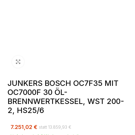
Klick zum Vergrößern
JUNKERS BOSCH OC7F35 MIT
OC7000F 30 ÖL-
BRENNWERTKESSEL, WST 200-
2, HS25/6
7.251,02
€
13.859,93
€