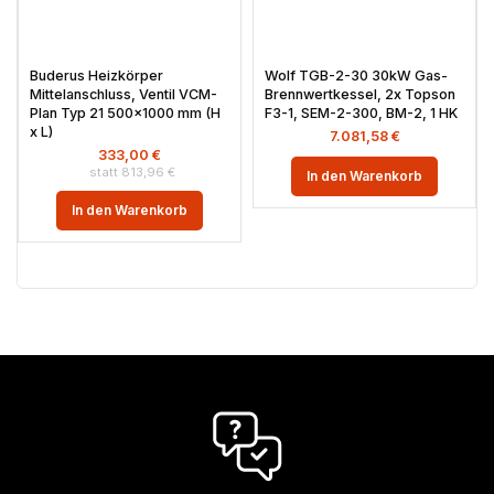
Buderus Heizkörper
Wolf TGB-2-30 30kW Gas-
Mittelanschluss, Ventil VCM-
Brennwertkessel, 2x Topson
Plan Typ 21 500×1000 mm (H
F3-1, SEM-2-300, BM-2, 1 HK
x L)
7.081,58
€
333,00
€
813,96
€
In den Warenkorb
In den Warenkorb