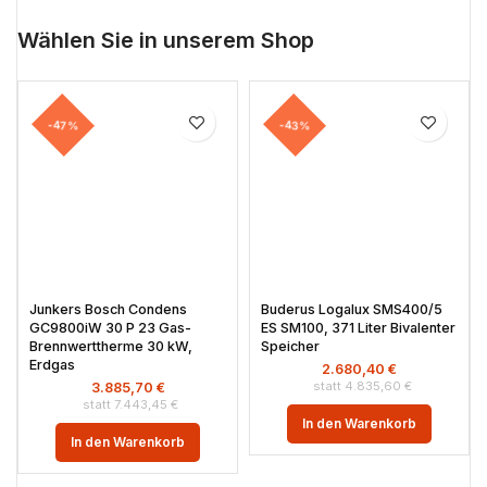
Wählen Sie in unserem Shop
-47%
-43%
Junkers Bosch Condens
Buderus Logalux SMS400/5
GC9800iW 30 P 23 Gas-
ES SM100, 371 Liter Bivalenter
Brennwerttherme 30 kW,
Speicher
Erdgas
2.680,40
€
4.835,60
€
3.885,70
€
7.443,45
€
In den Warenkorb
In den Warenkorb