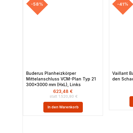
-58%
-41%
Buderus Planheizkörper
Vaillant 
Mittelanschluss VCM-Plan Typ 21
den Scha
300×3000 mm (HxL), Links
623,48
€
1.520,80
€
In den Warenkorb