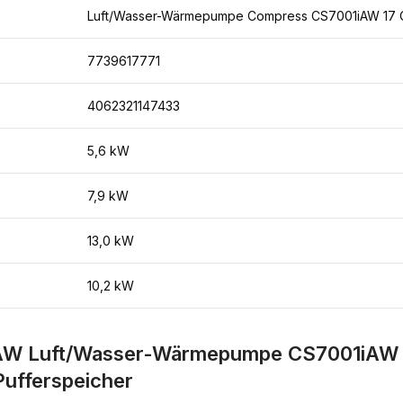
Luft/Wasser-Wärmepumpe Compress CS7001iAW 17
7739617771
4062321147433
5,6 kW
7,9 kW
13,0 kW
10,2 kW
AW Luft/Wasser-Wärmepumpe CS7001iAW 1
Pufferspeicher