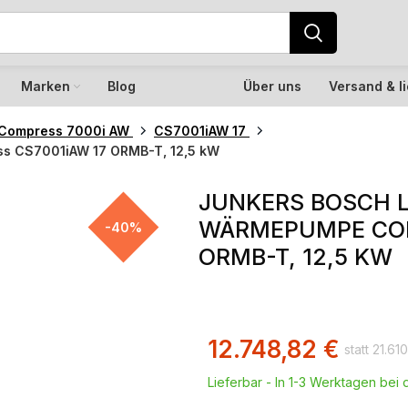
Marken
Blog
Über uns
Versand & l
Compress 7000i AW
CS7001iAW 17
s CS7001iAW 17 ORMB-T, 12,5 kW
JUNKERS BOSCH 
WÄRMEPUMPE COM
-40%
ORMB-T, 12,5 KW
12.748,82
€
21.61
Lieferbar - In 1-3 Werktagen bei d