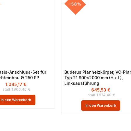
-58%
Basis-Anschluss-Set für
Buderus Planheizkörper, VC-Pla
chteinbau Ø 250 PP
Typ 21 900×2000 mm (H x L),
Linksausführung
1.045,17
€
1.800,40
€
645,53
€
1.574,40
€
In den Warenkorb
In den Warenkorb