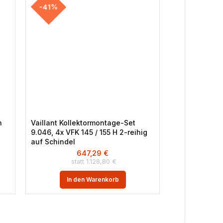
-41%
-39%
n
Vaillant Kollektormontage-Set
Junkers Bosc
9.046, 4x VFK 145 / 155 H 2-reihig
Gas-Kombith
auf Schindel
20/30 C 23, 
647,29
€
3
1.128,80
€
In den Warenkorb
In 