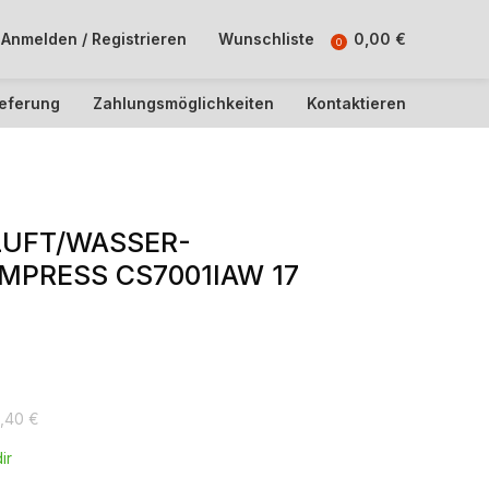
Anmelden / Registrieren
Wunschliste
0,00
€
0
ieferung
Zahlungsmöglichkeiten
Kontaktieren
LUFT/WASSER-
PRESS CS7001IAW 17
0,40
€
ir