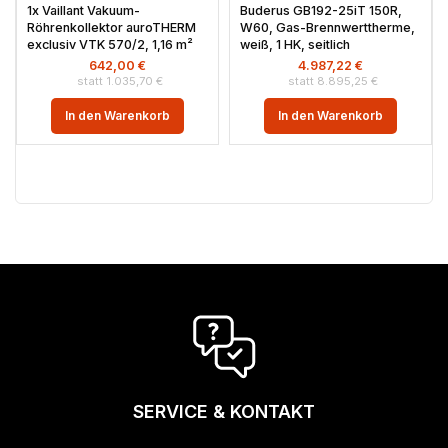
1x Vaillant Vakuum-
Buderus GB192-25iT 150R,
Röhrenkollektor auroTHERM
W60, Gas-Brennwerttherme,
exclusiv VTK 570/2, 1,16 m²
weiß, 1 HK, seitlich
642,00
€
4.987,22
€
1.035,70
€
8.895,25
€
In den Warenkorb
In den Warenkorb
SERVICE & KONTAKT