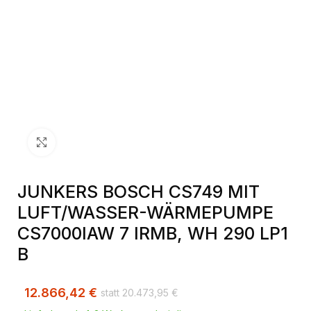
Klick zum Vergrößern
JUNKERS BOSCH CS749 MIT
LUFT/WASSER-WÄRMEPUMPE
CS7000IAW 7 IRMB, WH 290 LP1
B
12.866,42
€
20.473,95
€