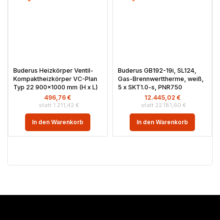
Buderus Heizkörper Ventil-
Buderus GB192-19i, SL124,
Kompaktheizkörper VC-Plan
Gas-Brennwerttherme, weiß,
Typ 22 900×1000 mm (H x L)
5 x SKT1.0-s, PNR750
496,76
€
12.445,02
€
1.211,42
€
22.181,60
€
In den Warenkorb
In den Warenkorb