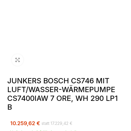
Klick zum Vergrößern
JUNKERS BOSCH CS746 MIT
LUFT/WASSER-WÄRMEPUMPE
CS7400IAW 7 ORE, WH 290 LP1
B
10.259,62
€
17.229,42
€