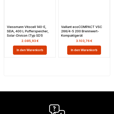
Viessmann Vitocell 140-E,
Vaillant ecoCOMPACT VSC
SEIA, 400 L Pufferspeicher,
266/4-5 200 Brennwert-
Solar-Divicon (Typ SD1)
Kompaktgerät
2.085,93
€
3.103,76
€
In den Warenkorb
In den Warenkorb