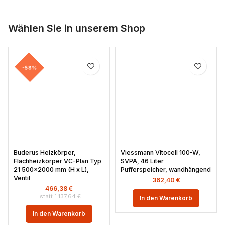
Wählen Sie in unserem Shop
-58%
Buderus Heizkörper,
Viessmann Vitocell 100-W,
Flachheizkörper VC-Plan Typ
SVPA, 46 Liter
21 500×2000 mm (H x L),
Pufferspeicher, wandhängend
Ventil
362,40
€
466,38
€
1.137,64
€
In den Warenkorb
In den Warenkorb