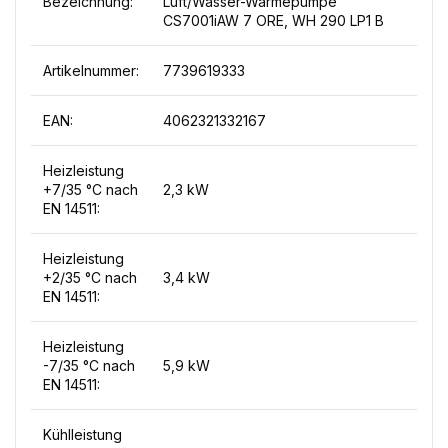
Bezeichnung:
Luft/Wasser-Wärmepumpe
CS7001iAW 7 ORE, WH 290 LP1 B
Artikelnummer:
7739619333
EAN:
4062321332167
Heizleistung
+7/35 °C nach
2,3 kW
EN 14511:
Heizleistung
+2/35 °C nach
3,4 kW
EN 14511:
Heizleistung
-7/35 °C nach
5,9 kW
EN 14511:
Kühlleistung