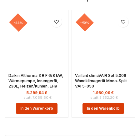
-23%
-40%
Daikin Altherma 3 R F 6/8 kW,
Vaillant climaVAIR Set 5.009
Wärmepumpe, Innengerät,
Wandklimagerät Mono-Split
230L, Heizen/Kühlen, EH9
VAI 5-050
5.299,94
€
1.980,09
€
7.068,60
€
3.352,20
€
In den Warenkorb
In den Warenkorb