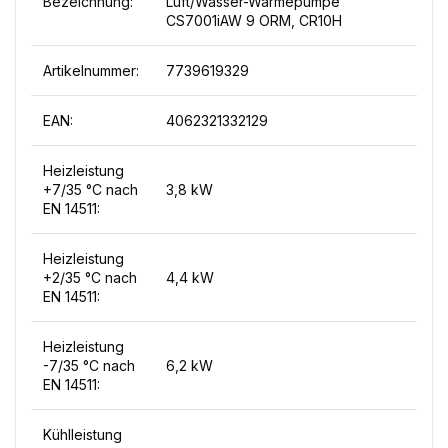
Bezeichnung:
Luft/Wasser-Wärmepumpe
CS7001iAW 9 ORM, CR10H
Artikelnummer:
7739619329
EAN:
4062321332129
Heizleistung
+7/35 °C nach
3,8 kW
EN 14511:
Heizleistung
+2/35 °C nach
4,4 kW
EN 14511:
Heizleistung
-7/35 °C nach
6,2 kW
EN 14511:
Kühlleistung