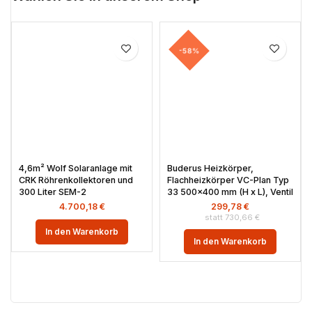
-58%
4,6m² Wolf Solaranlage mit
Buderus Heizkörper,
CRK Röhrenkollektoren und
Flachheizkörper VC-Plan Typ
300 Liter SEM-2
33 500×400 mm (H x L), Ventil
4.700,18
€
299,78
€
730,66
€
In den Warenkorb
In den Warenkorb