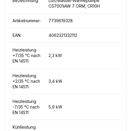
Bezeichnung:
Luft/Wasser-Wärmepumpe
CS7001iAW 7 ORM, CR10H
Artikelnummer:
7739619328
EAN:
4062321332112
Heizleistung
+7/35 °C nach
2,3 kW
EN 14511:
Heizleistung
+2/35 °C nach
3,4 kW
EN 14511:
Heizleistung
-7/35 °C nach
5,9 kW
EN 14511:
Kühlleistung