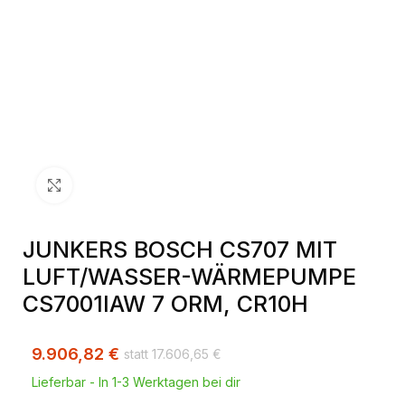
Klick zum Vergrößern
JUNKERS BOSCH CS707 MIT
LUFT/WASSER-WÄRMEPUMPE
CS7001IAW 7 ORM, CR10H
9.906,82
€
17.606,65
€
Lieferbar - In 1-3 Werktagen bei dir