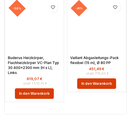
-58%
-41%
Buderus Heizkörper,
Vaillant Abgasleitungs-Pack
Flachheizkörper VC-Plan Typ
flexibel (15 m), Ø 80 PP
30 400×2300 mm (H x L),
451,49
€
Links
776,50
€
619,07
€
1.510,10
€
In den Warenkorb
In den Warenkorb