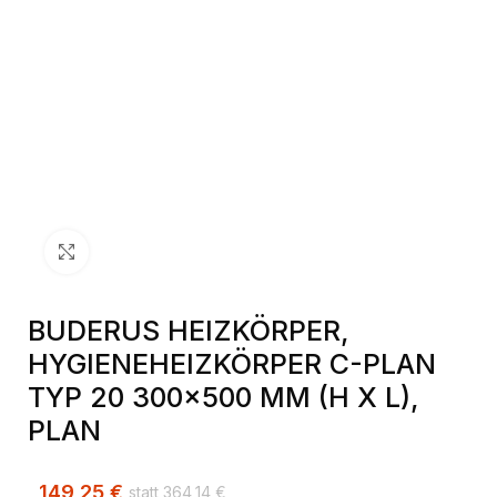
Klick zum Vergrößern
BUDERUS HEIZKÖRPER,
HYGIENEHEIZKÖRPER C-PLAN
TYP 20 300×500 MM (H X L),
PLAN
149,25
€
364,14
€