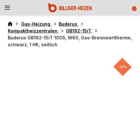
0
Gas-Heizung
Buderus
Kompaktheizzentralen
GB192-15iT
Buderus GB192-15iT 100S, W60, Gas-Brennwerttherme,
schwarz, 1 HK, seitlich
-43%