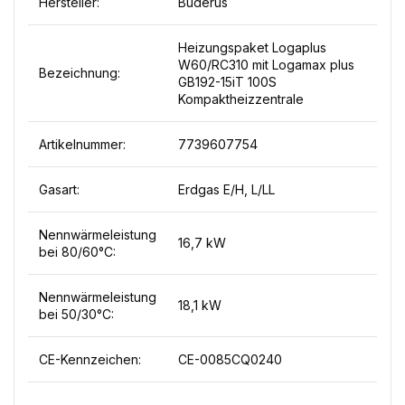
Hersteller:
Buderus
Heizungspaket Logaplus
W60/RC310 mit Logamax plus
Bezeichnung:
GB192-15iT 100S
Kompaktheizzentrale
Artikelnummer:
7739607754
Gasart:
Erdgas E/H, L/LL
Nennwärmeleistung
16,7 kW
bei 80/60°C:
Nennwärmeleistung
18,1 kW
bei 50/30°C:
CE-Kennzeichen:
CE-0085CQ0240