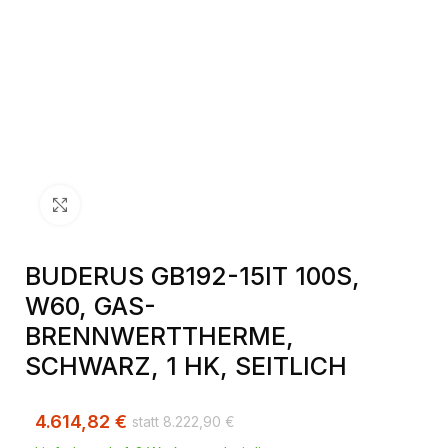
Klick zum Vergrößern
BUDERUS GB192-15IT 100S,
W60, GAS-
BRENNWERTTHERME,
SCHWARZ, 1 HK, SEITLICH
4.614,82
€
8.222,90
€