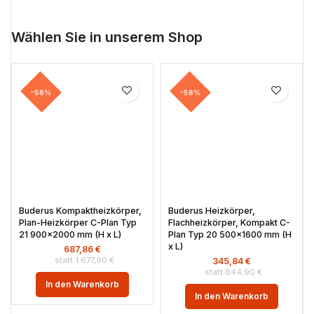
Wählen Sie in unserem Shop
-58%
-58%
Buderus Kompaktheizkörper,
Buderus Heizkörper,
Plan-Heizkörper C-Plan Typ
Flachheizkörper, Kompakt C-
21 900×2000 mm (H x L)
Plan Typ 20 500×1600 mm (H
x L)
687,86
€
1.677,90
€
345,84
€
844,90
€
In den Warenkorb
In den Warenkorb