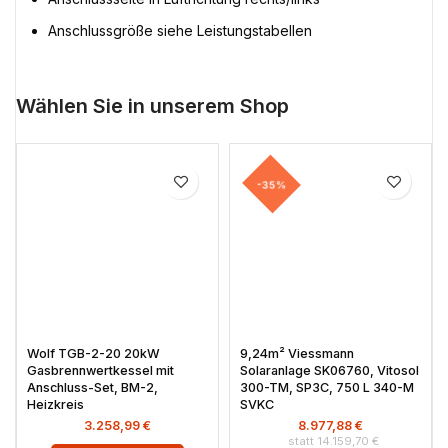
Anschlussgröße siehe Leistungstabellen
Wählen Sie in unserem Shop
-35%
Wolf TGB-2-20 20kW
9,24m² Viessmann
Gasbrennwertkessel mit
Solaranlage SK06760, Vitosol
Anschluss-Set, BM-2,
300-TM, SP3C, 750 L 340-M
Heizkreis
SVKC
3.258,99
€
8.977,88
€
14.159,70
€