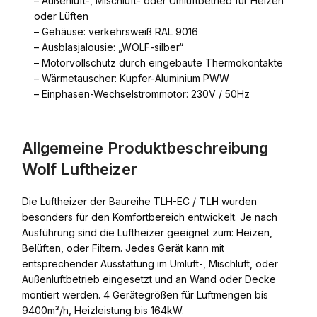
– Außenluft-, Mischluft- oder Umluftbetrieb für Heizen
oder Lüften
– Gehäuse: verkehrsweiß RAL 9016
– Ausblasjalousie: „WOLF-silber“
– Motorvollschutz durch eingebaute Thermokontakte
– Wärmetauscher: Kupfer-Aluminium PWW
– Einphasen-Wechselstrommotor: 230V / 50Hz
Allgemeine Produktbeschreibung
Wolf Luftheizer
Die Luftheizer der Baureihe TLH-EC /
TLH
wurden
besonders für den Komfortbereich entwickelt. Je nach
Ausführung sind die Luftheizer geeignet zum: Heizen,
Belüften, oder Filtern. Jedes Gerät kann mit
entsprechender Ausstattung im Umluft-, Mischluft, oder
Außenluftbetrieb eingesetzt und an Wand oder Decke
montiert werden. 4 Gerätegrößen für Luftmengen bis
9400m³/h, Heizleistung bis 164kW.