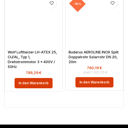
-40%
Wolf Luftheizer LH-ATEX 25,
Buderus AEROLINE INOX Split
CU/AL, Typ 1,
Doppelrohr Solarrohr DN 20,
Drehstrommotor 3 x 400V /
20m
50Hz
760,19
€
1.301,30
€
789,29
€
In den Warenkorb
In den Warenkorb