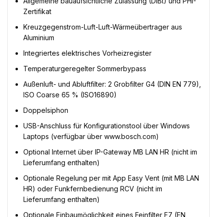
Allgemeine bauaufsichtliche Zulassung (DIBt) und PHI-
Zertifikat
Kreuzgegenstrom-Luft-Luft-Wärmeübertrager aus
Aluminium
Integriertes elektrisches Vorheizregister
Temperaturgeregelter Sommerbypass
Außenluft- und Abluftfilter: 2 Grobfilter G4 (DIN EN 779),
ISO Coarse 65 % (ISO16890)
Doppelsiphon
USB-Anschluss für Konfigurationstool über Windows
Laptops (verfügbar über www.bosch.com)
Optional Internet über IP-Gateway MB LAN HR (nicht im
Lieferumfang enthalten)
Optionale Regelung per mit App Easy Vent (mit MB LAN
HR) oder Funkfernbedienung RCV (nicht im
Lieferumfang enthalten)
Optionale Einbaumöglichkeit eines Feinfilter F7 (EN