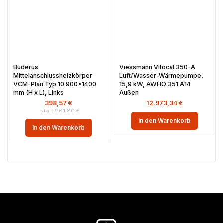
Buderus
Viessmann Vitocal 350-A
Mittelanschlussheizkörper
Luft/Wasser-Wärmepumpe,
VCM-Plan Typ 10 900×1400
15,9 kW, AWHO 351.A14
mm (H x L), Links
Außen
398,57
€
12.973,34
€
961,80
€
In den Warenkorb
In den Warenkorb