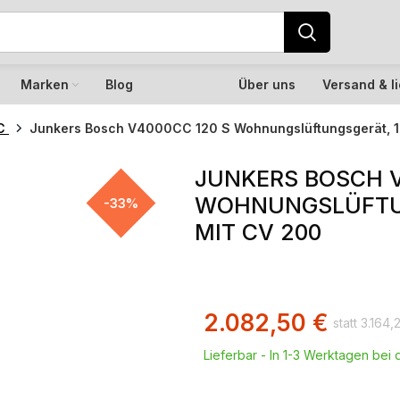
Marken
Blog
Über uns
Versand & l
CC
Junkers Bosch V4000CC 120 S Wohnungslüftungsgerät, 1
JUNKERS BOSCH V
WOHNUNGSLÜFTUN
-33%
MIT CV 200
2.082,50
€
3.164,
Lieferbar - In 1-3 Werktagen bei d