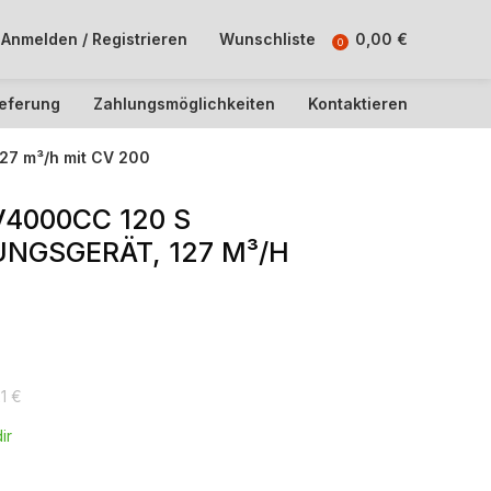
Anmelden / Registrieren
Wunschliste
0,00
€
0
ieferung
Zahlungsmöglichkeiten
Kontaktieren
27 m³/h mit CV 200
4000CC 120 S
GSGERÄT, 127 M³/H
21
€
ir