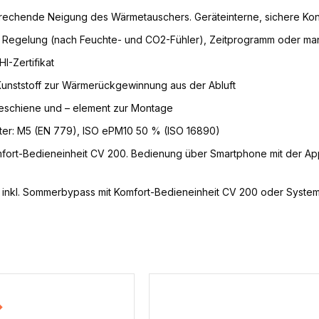
prechende Neigung des Wärmetauschers. Geräteinterne, sichere K
 Regelung (nach Feuchte- und CO2-Fühler), Zeitprogramm oder ma
I-Zertifikat
unststoff zur Wärmerückgewinnung aus der Abluft
eschiene und – element zur Montage
filter: M5 (EN 779), ISO ePM10 50 % (ISO 16890)
mfort-Bedieneinheit CV 200. Bedienung über Smartphone mit der A
s inkl. Sommerbypass mit Komfort-Bedieneinheit CV 200 oder Syste