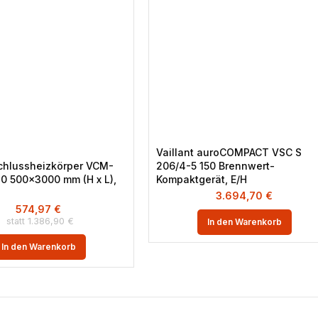
Vaillant auroCOMPACT VSC S
chlussheizkörper VCM-
206/4-5 150 Brennwert-
10 500×3000 mm (H x L),
Kompaktgerät, E/H
3.694,70
€
574,97
€
1.386,90
€
In den Warenkorb
In den Warenkorb