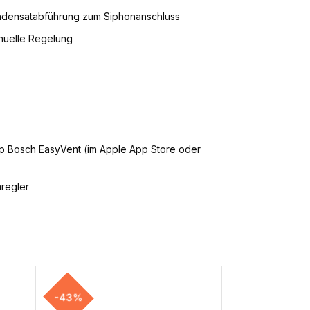
ondensatabführung zum Siphonanschluss
nuelle Regelung
pp Bosch EasyVent (im Apple App Store oder
mregler
-43%