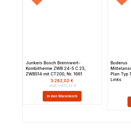
Junkers Bosch Brennwert-
Buderus
Kombitherme ZWB 24-5 C 23,
Mittelans
ZWB514 mit CT200, Nr. 1661
Plan Typ 
Links
3.282,02
€
5.817,32
€
In den Warenkorb