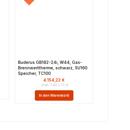
Buderus GB182-24i, W44, Gas-
Viessmann Vit
Brennwerttherme, schwarz, SU160
400 L Puffers
Speicher, TC100
Divicon (Typ 
4.154,22
€
2
7.407,75
€
In 
In den Warenkorb