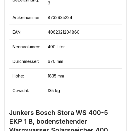
B
Artikelnummer:
8732935224
EAN:
4062321204860
Nennvolumen:
400 Liter
Durchmesser:
670 mm
Höhe:
1835 mm
Gewicht:
135 kg
Junkers Bosch Stora WS 400-5
EKP 1 B, bodenstehender
Warmwasser Solarspeicher 400