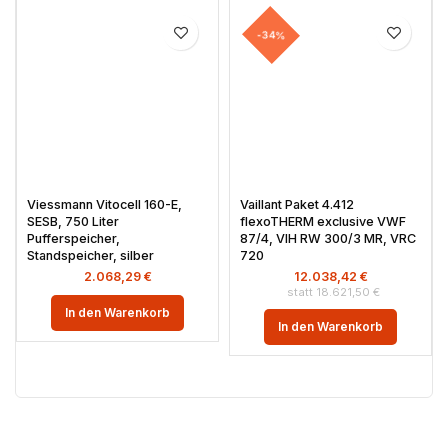
-34%
Viessmann Vitocell 160-E,
Vaillant Paket 4.412
SESB, 750 Liter
flexoTHERM exclusive VWF
Pufferspeicher,
87/4, VIH RW 300/3 MR, VRC
Standspeicher, silber
720
2.068,29
€
12.038,42
€
18.621,50
€
In den Warenkorb
In den Warenkorb