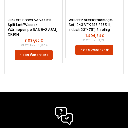
Junkers Bosch SAS37 mit
Vaillant Kollektormontage-
Split Luft/Wasser-
Set, 2×3 VFK 145 / 155 H,
Wärmepumpe SAS 8-2 ASM,
Indach 23°-75°, 2-reihig
CR10H
1.904,24
€
3.209,80
€
8.887,62
€
15.794,87
€
In den Warenkorb
In den Warenkorb