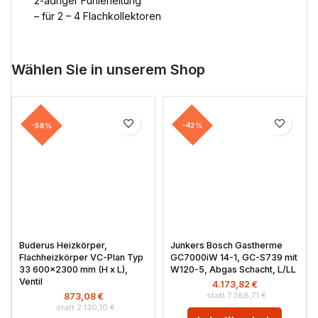
2-adriger Fühlerleitung
– für 2 – 4 Flachkollektoren
Wählen Sie in unserem Shop
-58%
-42%
Buderus Heizkörper,
Junkers Bosch Gastherme
Flachheizkörper VC-Plan Typ
GC7000iW 14-1, GC-S739 mit
33 600×2300 mm (H x L),
W120-5, Abgas Schacht, L/LL
Ventil
4.173,82
€
7.388,71
€
873,08
€
2.130,10
€