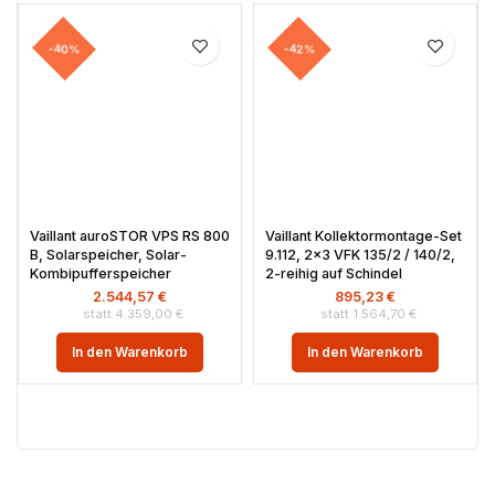
-40%
-42%
Vaillant auroSTOR VPS RS 800
Vaillant Kollektormontage-Set
B, Solarspeicher, Solar-
9.112, 2×3 VFK 135/2 / 140/2,
Kombipufferspeicher
2-reihig auf Schindel
2.544,57
€
895,23
€
4.359,00
€
1.564,70
€
In den Warenkorb
In den Warenkorb