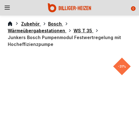
0
Zubehör
Bosch
Wärmeübergabestationen
WS T 35
Junkers Bosch Pumpenmodul Festwertregelung mit
Hocheffizienzpumpe
-31%