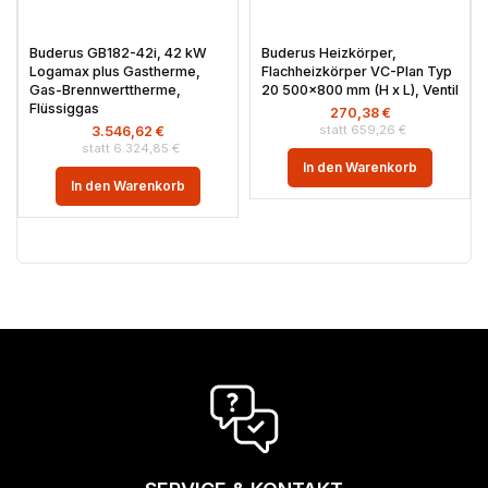
Buderus GB182-42i, 42 kW
Buderus Heizkörper,
Logamax plus Gastherme,
Flachheizkörper VC-Plan Typ
Gas-Brennwerttherme,
20 500×800 mm (H x L), Ventil
Flüssiggas
270,38
€
659,26
€
3.546,62
€
6.324,85
€
In den Warenkorb
In den Warenkorb