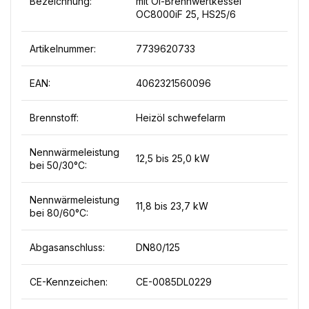
Bezeichnung:
mit Öl-Brennwertkessel
OC8000iF 25, HS25/6
Artikelnummer:
7739620733
EAN:
4062321560096
Brennstoff:
Heizöl schwefelarm
Nennwärmeleistung
12,5 bis 25,0 kW
bei 50/30°C:
Nennwärmeleistung
11,8 bis 23,7 kW
bei 80/60°C:
Abgasanschluss:
DN80/125
CE-Kennzeichen:
CE-0085DL0229