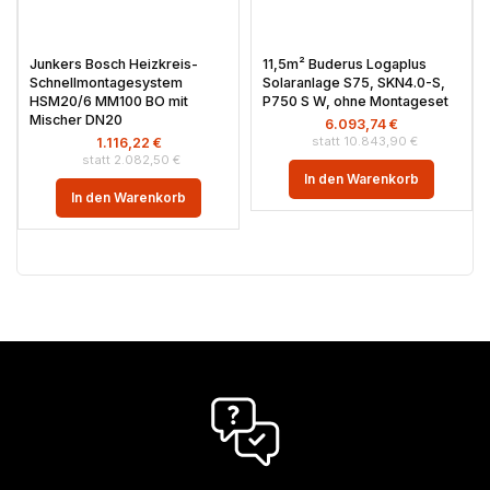
Junkers Bosch Heizkreis-
11,5m² Buderus Logaplus
Schnellmontagesystem
Solaranlage S75, SKN4.0-S,
HSM20/6 MM100 BO mit
P750 S W, ohne Montageset
Mischer DN20
6.093,74
€
10.843,90
€
1.116,22
€
2.082,50
€
In den Warenkorb
In den Warenkorb