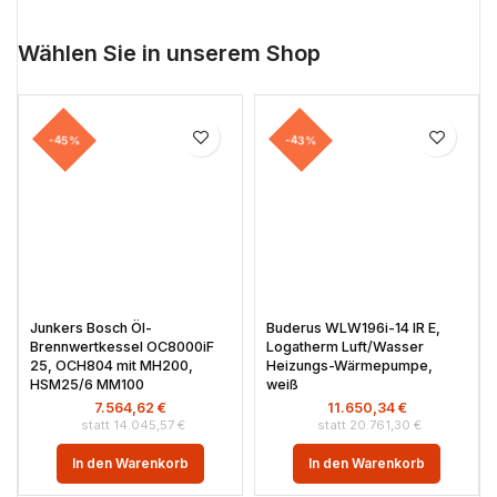
Wählen Sie in unserem Shop
-45%
-43%
Junkers Bosch Öl-
Buderus WLW196i-14 IR E,
Brennwertkessel OC8000iF
Logatherm Luft/Wasser
25, OCH804 mit MH200,
Heizungs-Wärmepumpe,
HSM25/6 MM100
weiß
7.564,62
€
11.650,34
€
14.045,57
€
20.761,30
€
In den Warenkorb
In den Warenkorb