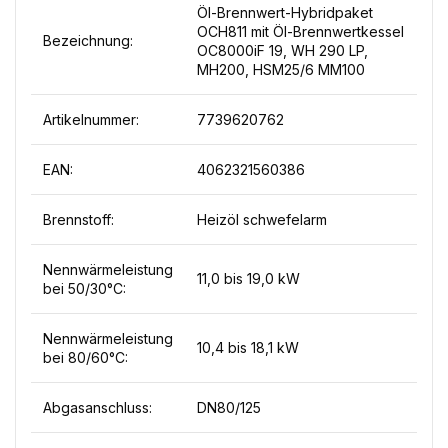
Öl-Brennwert-Hybridpaket
OCH811 mit Öl-Brennwertkessel
Bezeichnung:
OC8000iF 19, WH 290 LP,
MH200, HSM25/6 MM100
Artikelnummer:
7739620762
EAN:
4062321560386
Brennstoff:
Heizöl schwefelarm
Nennwärmeleistung
11,0 bis 19,0 kW
bei 50/30°C:
Nennwärmeleistung
10,4 bis 18,1 kW
bei 80/60°C:
Abgasanschluss:
DN80/125