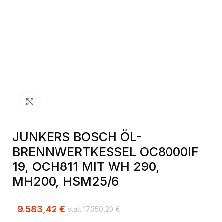
Klick zum Vergrößern
JUNKERS BOSCH ÖL-
BRENNWERTKESSEL OC8000IF
19, OCH811 MIT WH 290,
MH200, HSM25/6
9.583,42
€
17.350,20
€