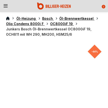
0
Öl-Heizung
Bosch
Öl-Brennwertkessel
Olio Condens 8000i F
OC8000iF 19
Junkers Bosch Öl-Brennwertkessel OC8000iF 19,
OCH811 mit WH 290, MH200, HSM25/6
-44%