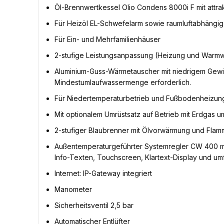
Öl-Brennwertkessel Olio Condens 8000i F mit attra
Für Heizöl EL-Schwefelarm sowie raumluftabhängi
Für Ein- und Mehrfamilienhäuser
2-stufige Leistungsanpassung (Heizung und Warm
Aluminium-Guss-Wärmetauscher mit niedrigem Gewic
Mindestumlaufwassermenge erforderlich.
Für Niedertemperaturbetrieb und Fußbodenheizun
Mit optionalem Umrüstsatz auf Betrieb mit Erdgas u
2-stufiger Blaubrenner mit Ölvorwärmung und Fl
Außentemperaturgeführter Systemregler CW 400 mit i
Info-Texten, Touchscreen, Klartext-Display und 
Internet: IP-Gateway integriert
Manometer
Sicherheitsventil 2,5 bar
Automatischer Entlüfter