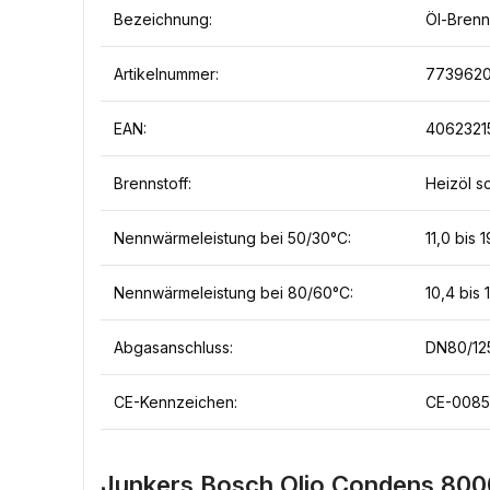
Bezeichnung:
Öl-Bren
Artikelnummer:
773962
EAN:
4062321
Brennstoff:
Heizöl s
Nennwärmeleistung bei 50/30°C:
11,0 bis 
Nennwärmeleistung bei 80/60°C:
10,4 bis 
Abgasanschluss:
DN80/12
CE-Kennzeichen:
CE-008
Junkers Bosch Olio Condens 800