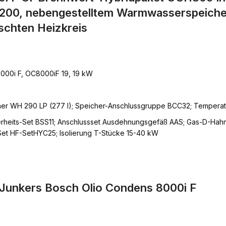
200, nebengestelltem Warmwasserspeiche
schten Heizkreis
000i F, OC8000iF 19, 19 kW
er WH 290 LP (277 l); Speicher-Anschlussgruppe BCC32; Temperat
erheits-Set BSS11; Anschlussset Ausdehnungsgefäß AAS; Gas-D-Hah
Set HF-SetHYC25; Isolierung T-Stücke 15-40 kW
Junkers Bosch Olio Condens 8000i F