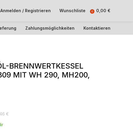
Anmelden / Registrieren
Wunschliste
0,00
€
0
ieferung
Zahlungsmöglichkeiten
Kontaktieren
ÖL-BRENNWERTKESSEL
809 MIT WH 290, MH200,
,46
€
ir