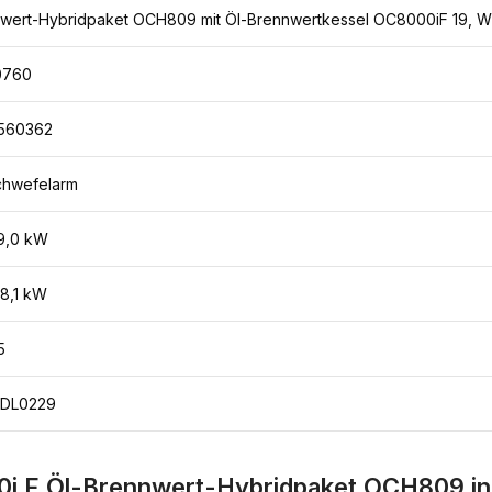
nwert-Hybridpaket OCH809 mit Öl-Brennwertkessel OC8000iF 19, 
0760
560362
chwefelarm
19,0 kW
18,1 kW
5
5DL0229
0i F Öl-Brennwert-Hybridpaket OCH809 in