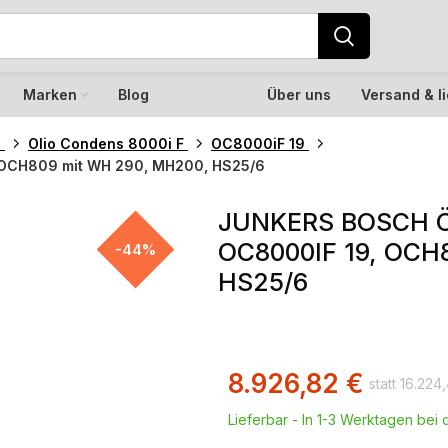
Marken
Blog
Über uns
Versand & l
l
Olio Condens 8000i F
OC8000iF 19
 OCH809 mit WH 290, MH200, HS25/6
JUNKERS BOSCH 
OC8000IF 19, OCH
-44%
HS25/6
8.926,82
€
16.224
Lieferbar - In 1-3 Werktagen bei d