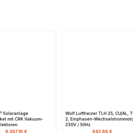
² Solaranlage
Wolf Luftheizer TLH 25, CU/AL, 
ket mit CRK Vakuum-
2, Einphasen-Wechselstrommot
lektoren
230V / 50Hz
6.367,16
€
942,86
€