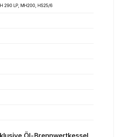
WH 290 LP, MH200, HS25/6
klusive Öl-Brennwertkessel