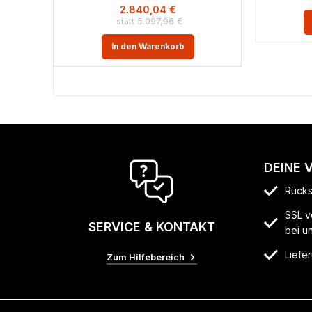
2.840,04
€
5.097,96
€
In den Warenkorb
DEINE 
Rücks
SSL v
SERVICE & KONTAKT
bei u
Liefer
Zum Hilfebereich