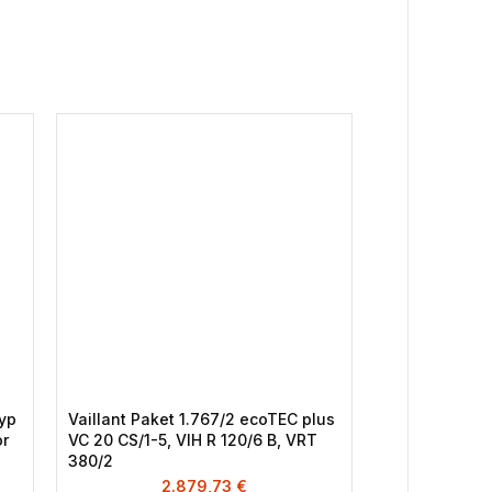
Typ
Vaillant Paket 1.767/2 ecoTEC plus
Viessmann Vi
or
VC 20 CS/1-5, VIH R 120/6 B, VRT
Brennwertkes
380/2
VT200, Misch
2.879,73
€
5