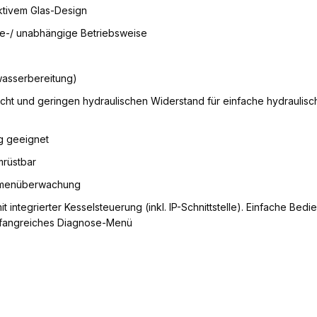
ktivem Glas-Design
ge-/ unabhängige Betriebsweise
wasserbereitung)
ht und geringen hydraulischen Widerstand für einfache hydraulisc
g geeignet
mrüstbar
ammenüberwachung
ntegrierter Kesselsteuerung (inkl. IP-Schnittstelle). Einfache Bedi
umfangreiches Diagnose-Menü