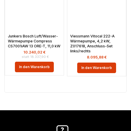
Junkers Bosch Luft/Wasser-
Viessmann Vitocal 222-A
Wärmepumpe Compress
Wärmepumpe, 4,2 kW,
CS7001iAW 13 ORE-T, 11,0 kW
Z017618, Anschluss-Set
links/rechts
10.240,02
€
18.337,90
€
8.095,88
€
In den Warenkorb
In den Warenkorb