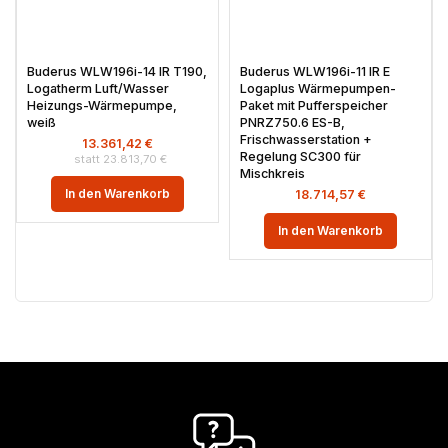
Buderus WLW196i-14 IR T190,
Buderus WLW196i-11 IR E
Logatherm Luft/Wasser
Logaplus Wärmepumpen-
Heizungs-Wärmepumpe,
Paket mit Pufferspeicher
weiß
PNRZ750.6 ES-B,
Frischwasserstation +
13.361,42
€
Regelung SC300 für
23.813,70
€
Mischkreis
In den Warenkorb
18.714,57
€
In den Warenkorb