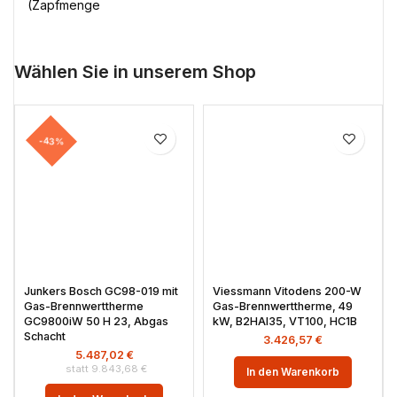
(Zapfmenge
Wählen Sie in unserem Shop
-43%
Junkers Bosch GC98-019 mit
Viessmann Vitodens 200-W
Gas-Brennwerttherme
Gas-Brennwerttherme, 49
GC9800iW 50 H 23, Abgas
kW, B2HAI35, VT100, HC1B
Schacht
3.426,57
€
5.487,02
€
9.843,68
€
In den Warenkorb