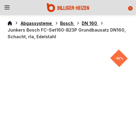
0
Abgassysteme
Bosch
DN 160
Junkers Bosch FC-Set160-B23P Grundbausatz DN160,
Schacht, rla, Edelstahl
-46%