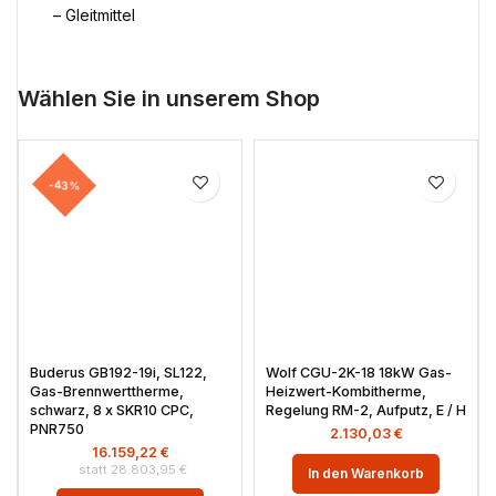
– Gleitmittel
Wählen Sie in unserem Shop
-43%
Buderus GB192-19i, SL122,
Wolf CGU-2K-18 18kW Gas-
Gas-Brennwerttherme,
Heizwert-Kombitherme,
schwarz, 8 x SKR10 CPC,
Regelung RM-2, Aufputz, E / H
PNR750
2.130,03
€
16.159,22
€
28.803,95
€
In den Warenkorb