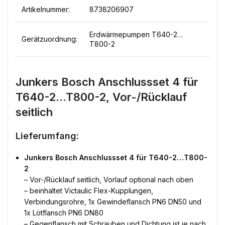
Artikelnummer:
8738206907
Erdwärmepumpen T640-2…
Gerätzuordnung:
T800-2
Junkers Bosch Anschlussset 4 für
T640-2…T800-2, Vor-/Rücklauf
seitlich
Lieferumfang:
Junkers Bosch Anschlussset 4 für T640-2…T800-
2
– Vor-/Rücklauf seitlich, Vorlauf optional nach oben
– beinhaltet Victaulic Flex-Kupplungen,
Verbindungsrohre, 1x Gewindeflansch PN6 DN50 und
1x Lötflansch PN6 DN80
– Gegenflansch mit Schrauben und Dichtung ist je nach