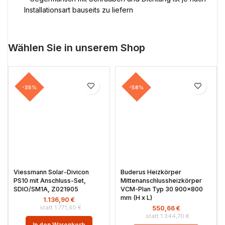
Installationsart bauseits zu liefern
Wählen Sie in unserem Shop
-35%
-58%
Viessmann Solar-Divicon
Buderus Heizkörper
PS10 mit Anschluss-Set,
Mittenanschlussheizkörper
SDIO/SM1A, Z021905
VCM-Plan Typ 30 900×800
mm (H x L)
1.136,90
€
1.771,40
€
550,66
€
1.344,70
€
In den Warenkorb