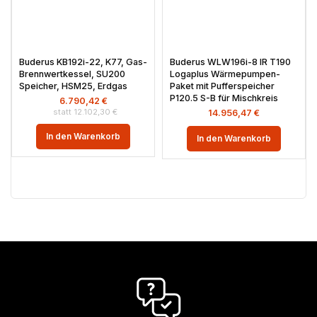
Buderus KB192i-22, K77, Gas-
Buderus WLW196i-8 IR T190
Brennwertkessel, SU200
Logaplus Wärmepumpen-
Speicher, HSM25, Erdgas
Paket mit Pufferspeicher
P120.5 S-B für Mischkreis
6.790,42
€
12.102,30
€
14.956,47
€
In den Warenkorb
In den Warenkorb