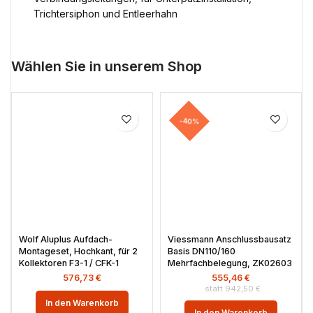
Trichtersiphon und Entleerhahn
Wählen Sie in unserem Shop
-40%
Wolf Aluplus Aufdach-
Viessmann Anschlussbausatz
Montageset, Hochkant, für 2
Basis DN110/160
Kollektoren F3-1 / CFK-1
Mehrfachbelegung, ZK02603
576,73
€
555,46
€
942,50
€
In den Warenkorb
In den Warenkorb