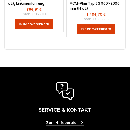
x L), Linksausführung
VCM-Plan Typ 33 900×2600
mm (H x L)
866,91
€
2.115,20
€
1.484,70
€
3.623,55
€
In den Warenkorb
In den Warenkorb
SERVICE & KONTAKT
Zum Hilfebereich