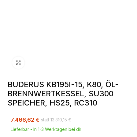
Klick zum Vergrößern
BUDERUS KB195I-15, K80, ÖL-
BRENNWERTKESSEL, SU300
SPEICHER, HS25, RC310
7.466,62
€
13.310,15
€
Lieferbar - In 1-3 Werktagen bei dir