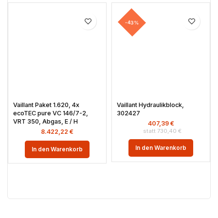
-43%
Vaillant Paket 1.620, 4x
Vaillant Hydraulikblock,
ecoTEC pure VC 146/7-2,
302427
VRT 350, Abgas, E / H
407,39
€
730,40
€
8.422,22
€
In den Warenkorb
In den Warenkorb