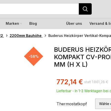
Marken
Blog
Über uns
Versand & l
22
2200mm Bauhöhe
Buderus Heizkörper Vertikal-Kompa
BUDERUS HEIZKÖR
KOMPAKT CV-PROF
-58%
MM (H X L)
772,14
€
1.861,28
€
Lieferbar - In 1-3 Werktagen bei d
Thermostatkopf