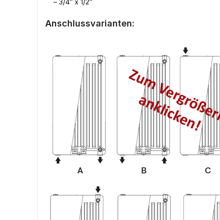
– 3/4″ x 1/2″
Anschlussvarianten: