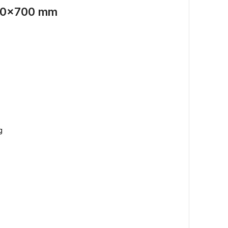
200×700 mm
g