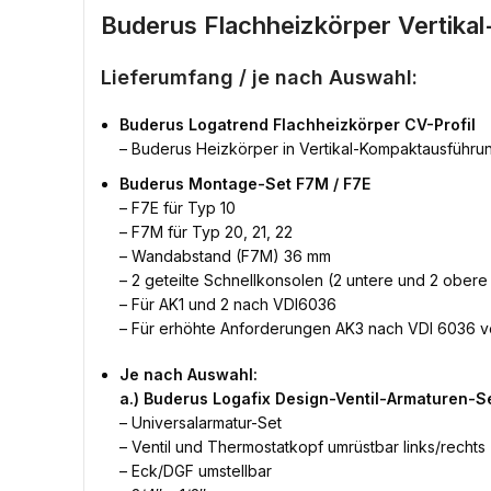
Buderus Flachheizkörper Vertik
Lieferumfang / je nach Auswahl:
Buderus Logatrend Flachheizkörper CV-Profil
– Buderus Heizkörper in Vertikal-Kompaktausführu
Buderus Montage-Set F7M / F7E
– F7E für Typ 10
– F7M für Typ 20, 21, 22
– Wandabstand (F7M) 36 mm
– 2 geteilte Schnellkonsolen (2 untere und 2 ober
– Für AK1 und 2 nach VDI6036
– Für erhöhte Anforderungen AK3 nach VDI 6036 
Je nach Auswahl:
a.) Buderus Logafix Design-Ventil-Armaturen-Se
– Universalarmatur-Set
– Ventil und Thermostatkopf umrüstbar links/rechts
– Eck/DGF umstellbar