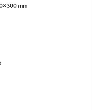
400×300 mm
g