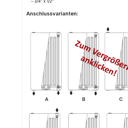
– 3/4″ x 1/2″
Anschlussvarianten: