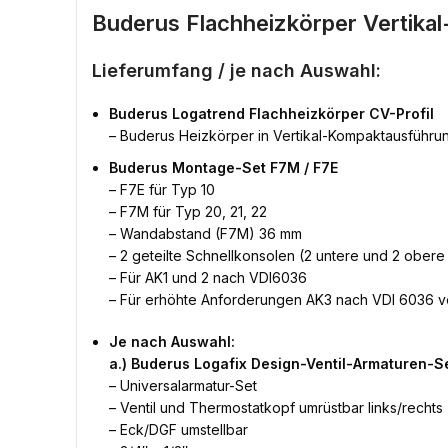
Buderus Flachheizkörper Vertik
Lieferumfang / je nach Auswahl:
Buderus Logatrend Flachheizkörper CV-Profil
– Buderus Heizkörper in Vertikal-Kompaktausführu
Buderus Montage-Set F7M / F7E
– F7E für Typ 10
– F7M für Typ 20, 21, 22
– Wandabstand (F7M) 36 mm
– 2 geteilte Schnellkonsolen (2 untere und 2 ober
– Für AK1 und 2 nach VDI6036
– Für erhöhte Anforderungen AK3 nach VDI 6036 
Je nach Auswahl:
a.) Buderus Logafix Design-Ventil-Armaturen-Se
– Universalarmatur-Set
– Ventil und Thermostatkopf umrüstbar links/rechts
– Eck/DGF umstellbar