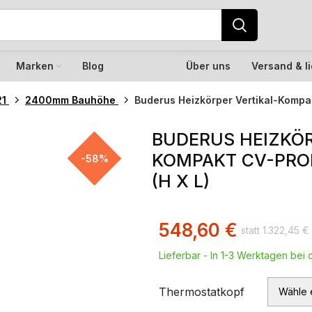
Marken
Blog
Über uns
Versand & l
21
2400mm Bauhöhe
Buderus Heizkörper Vertikal-Kompa
BUDERUS HEIZKÖR
KOMPAKT CV-PROF
-58%
(H X L)
548,60
€
1.322,45
€
Lieferbar - In 1-3 Werktagen bei d
Thermostatkopf