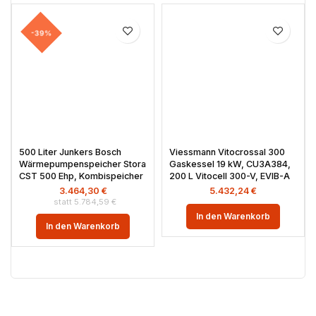
-39%
500 Liter Junkers Bosch
Viessmann Vitocrossal 300
Wärmepumpenspeicher Stora
Gaskessel 19 kW, CU3A384,
CST 500 Ehp, Kombispeicher
200 L Vitocell 300-V, EVIB-A
3.464,30
€
5.432,24
€
5.784,59
€
In den Warenkorb
In den Warenkorb