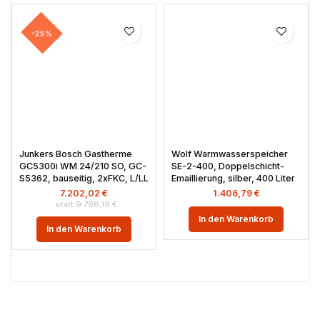
-25%
Junkers Bosch Gastherme
Wolf Warmwasserspeicher
GC5300i WM 24/210 SO, GC-
SE-2-400, Doppelschicht-
S5362, bauseitig, 2xFKC, L/LL
Emaillierung, silber, 400 Liter
7.202,02
€
1.406,79
€
9.798,19
€
In den Warenkorb
In den Warenkorb