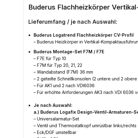
Buderus Flachheizkörper Vertik
Lieferumfang / je nach Auswahl:
Buderus Logatrend Flachheizkörper CV-Profil
– Buderus Heizkörper in Vertikal-Kompaktausführu
Buderus Montage-Set F7M / F7E
– F7E für Typ 10
– F7M für Typ 20, 21, 22
– Wandabstand (F7M) 36 mm
– 2 geteilte Schnellkonsolen (2 untere und 2 ober
– Für AK1 und 2 nach VDI6036
– Für erhöhte Anforderungen AK3 nach VDI 6036 
Je nach Auswahl:
a.) Buderus Logafix Design-Ventil-Armaturen-Se
– Universalarmatur-Set
– Ventil und Thermostatkopf umrüstbar links/rechts
– Eck/DGF umstellbar