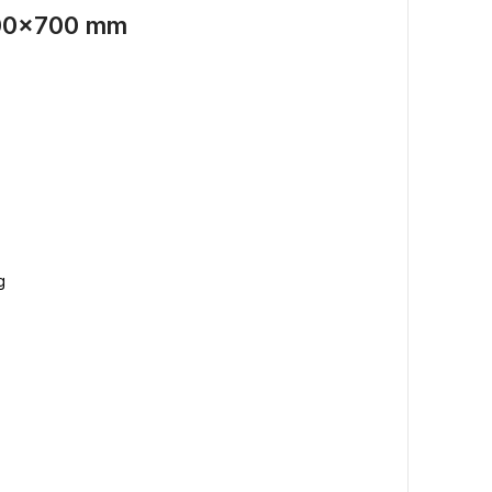
400×700 mm
g