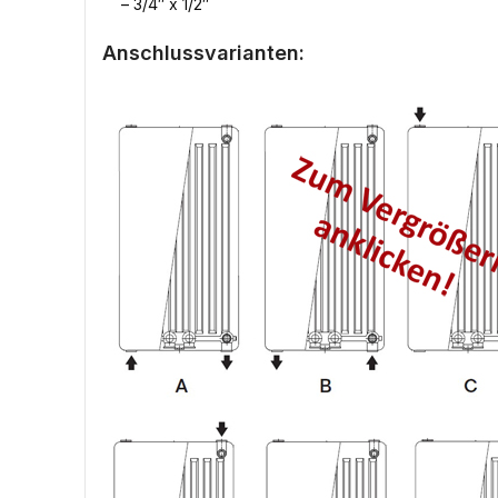
– 3/4″ x 1/2″
Anschlussvarianten: