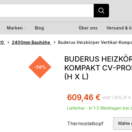
Marken
Blog
Über uns
Versand & l
20
2400mm Bauhöhe
Buderus Heizkörper Vertikal-Kompa
BUDERUS HEIZKÖR
KOMPAKT CV-PROF
-58%
(H X L)
609,46
€
1.469,41
€
Lieferbar - In 1-3 Werktagen bei d
Thermostatkopf