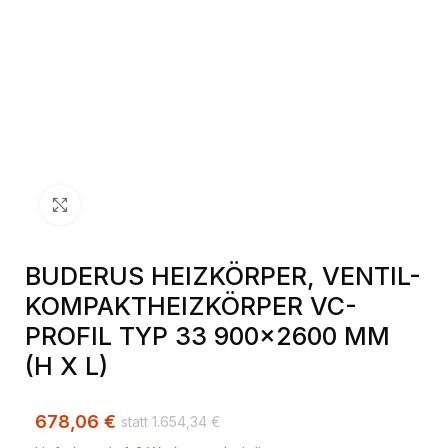
Klick zum Vergrößern
BUDERUS HEIZKÖRPER, VENTIL-
KOMPAKTHEIZKÖRPER VC-
PROFIL TYP 33 900×2600 MM
(H X L)
678,06
€
1.654,34
€