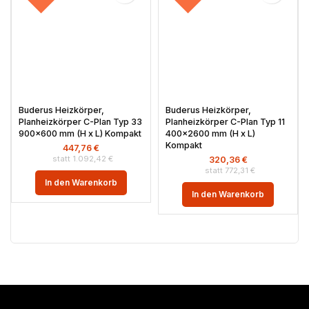
Buderus Heizkörper,
Buderus Heizkörper,
Planheizkörper C-Plan Typ 33
Planheizkörper C-Plan Typ 11
900×600 mm (H x L) Kompakt
400×2600 mm (H x L)
Kompakt
447,76
€
1.092,42
€
320,36
€
772,31
€
In den Warenkorb
In den Warenkorb