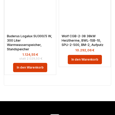
Buderus Logalux SU300/5 W,
Wolf CGB-2-38 38kW
300 Liter
Heiztherme, BWL-1SB-10,
Warmwasserspeicher,
SPU-2-500, BM-2, Aufputz
Standspeicher
10.292,06
€
1.124,55
€
2.029,50
€
In den Warenkorb
In den Warenkorb