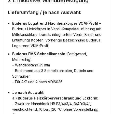
x L inklusive Wandbefestigung
Lieferumfang / je nach Auswahl:
Buderus Logatrend Flachheizkörper VCM-Profil
–
Buderus Heizkörper in Ventil-Kompaktausführung mit
Mittelanschluss, bereits integriertem Ventil, Blind- und
Entlüftungsstopfen. Vorherige Bezeichnung Buderus
Logatrend VKM-Profil
Buderus FMS Schnellkonsole
(Fertigwand,
Mehrreihig)
– Wandabstand 35 mm
– Bestehend aus 3 Schnellkonsolen, Dübeln und
Schrauben
– Für AK1 und 2 nach VDI6036
Je nach Auswahl:
a.) Buderus Heizkörperverschraubung Eckform:
– Zweirohr-Hahnblock HB E3/4×3/4, 3/4″x3/4″,
weichdichtend, 10 bar, 120 °C, ohne Voreinstellung,