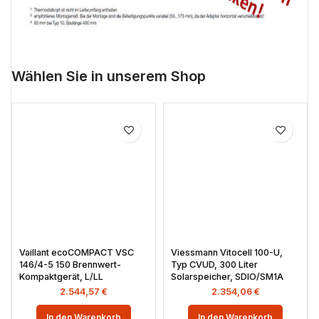
Wählen Sie in unserem Shop
Vaillant ecoCOMPACT VSC
Viessmann Vitocell 100-U,
146/4-5 150 Brennwert-
Typ CVUD, 300 Liter
Kompaktgerät, L/LL
Solarspeicher, SDIO/SM1A
2.544,57
€
2.354,06
€
In den Warenkorb
In den Warenkorb