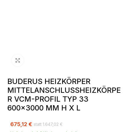
Klick zum Vergrößern
BUDERUS HEIZKÖRPER
MITTELANSCHLUSSHEIZKÖRPE
R VCM-PROFIL TYP 33
600×3000 MM H X L
675,12
€
1.647,02
€