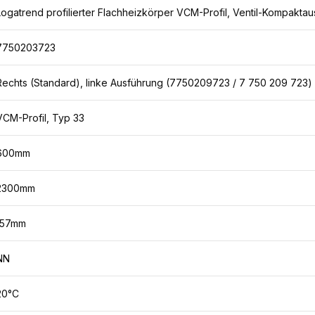
Logatrend profilierter Flachheizkörper VCM-Profil, Ventil-Kompaktau
7750203723
Rechts (Standard), linke Ausführung (7750209723 / 7 750 209 723)
VCM-Profil, Typ 33
600mm
2300mm
157mm
NN
20°C