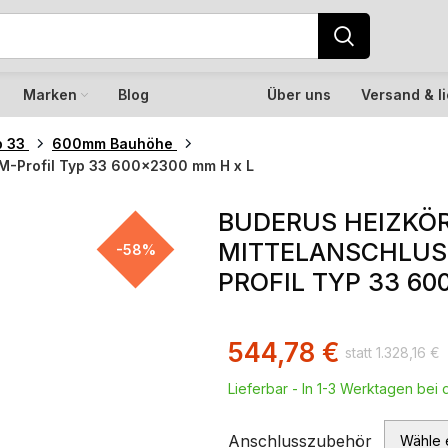
Marken
Blog
Über uns
Versand & l
p 33
600mm Bauhöhe
M-Profil Typ 33 600×2300 mm H x L
BUDERUS HEIZKÖ
MITTELANSCHLUS
-58%
PROFIL TYP 33 60
544,78
€
1.328,16
€
Lieferbar - In 1-3 Werktagen bei d
Anschlusszubehör