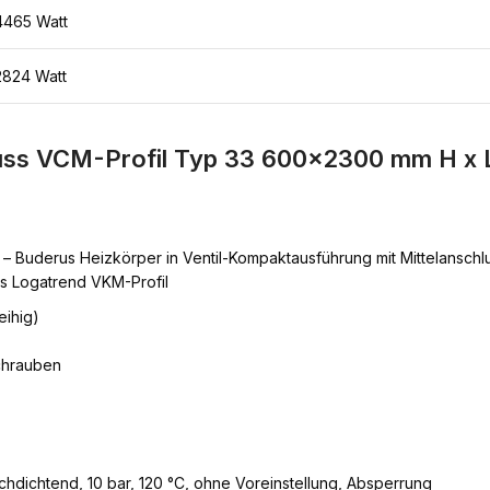
4465 Watt
2824 Watt
uss VCM-Profil Typ 33 600×2300 mm H x L
– Buderus Heizkörper in Ventil-Kompaktausführung mit Mittelanschluss
s Logatrend VKM-Profil
eihig)
chrauben
hdichtend, 10 bar, 120 °C, ohne Voreinstellung, Absperrung