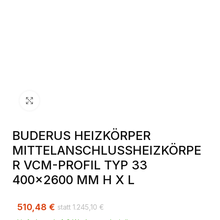
Klick zum Vergrößern
BUDERUS HEIZKÖRPER
MITTELANSCHLUSSHEIZKÖRPE
R VCM-PROFIL TYP 33
400×2600 MM H X L
510,48
€
1.245,10
€