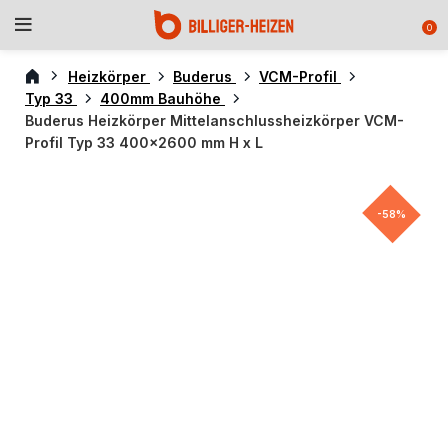
0
Heizkörper
Buderus
VCM-Profil
Typ 33
400mm Bauhöhe
Buderus Heizkörper Mittelanschlussheizkörper VCM-
Profil Typ 33 400×2600 mm H x L
-58%