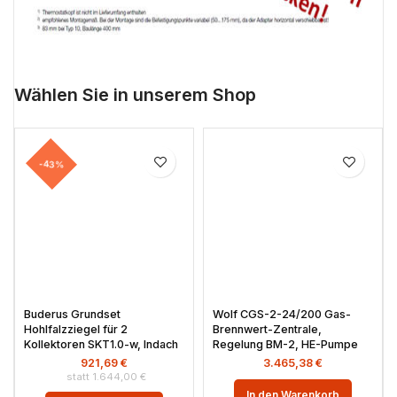
Wählen Sie in unserem Shop
-43%
Buderus Grundset
Wolf CGS-2-24/200 Gas-
Hohlfalzziegel für 2
Brennwert-Zentrale,
Kollektoren SKT1.0-w, Indach
Regelung BM-2, HE-Pumpe
921,69
€
3.465,38
€
1.644,00
€
In den Warenkorb