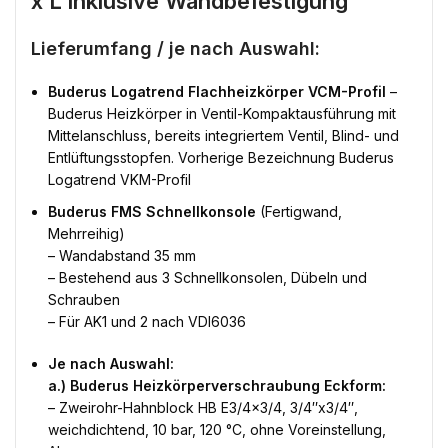
x L inklusive Wandbefestigung
Lieferumfang / je nach Auswahl:
Buderus Logatrend Flachheizkörper VCM-Profil
–
Buderus Heizkörper in Ventil-Kompaktausführung mit
Mittelanschluss, bereits integriertem Ventil, Blind- und
Entlüftungsstopfen. Vorherige Bezeichnung Buderus
Logatrend VKM-Profil
Buderus FMS Schnellkonsole
(Fertigwand,
Mehrreihig)
– Wandabstand 35 mm
– Bestehend aus 3 Schnellkonsolen, Dübeln und
Schrauben
– Für AK1 und 2 nach VDI6036
Je nach Auswahl:
a.) Buderus Heizkörperverschraubung Eckform:
– Zweirohr-Hahnblock HB E3/4×3/4, 3/4″x3/4″,
weichdichtend, 10 bar, 120 °C, ohne Voreinstellung,