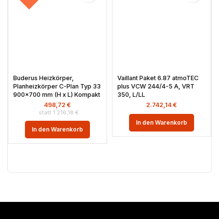
Buderus Heizkörper,
Vaillant Paket 6.87 atmoTEC
Planheizkörper C-Plan Typ 33
plus VCW 244/4-5 A, VRT
900×700 mm (H x L) Kompakt
350, L/LL
498,72
€
2.742,14
€
1.216,18
€
In den Warenkorb
In den Warenkorb